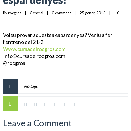
0
By 
rocgros
|
General
|
0 comment
|
25 gener, 2016    
|
Voleu provar aquestes espardenyes? Veniu a fer
l’entreno del 21-2
Www.cursadelrocgros.com
Info@cursadelrocgros.com
@rocgros
No tags.
Leave a Comment