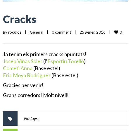
Cracks
0
By 
rocgros
|
General
|
0 comment
|
25 gener, 2016    
|
Ja tenim els primers cracks apuntats!
Josep Viñas Soler
(l’
Esportiu Torelló
)
Cometi Anna
(Base estel)
Eric Moya Rodriguez
(Base estel)
Gràcies per venir!
Grans corredors! Molt nivell!
No tags.