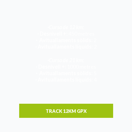
·Cursa de 12 km
:
· Desnivell +:
450 metres
·
Avituallaments sòlids:
2
· Avituallaments líquids:
2
·Cursa de 21 km
:
· Desnivell +:
1000 metres
·
Avituallaments sòlids:
5
· Avituallaments líquids:
4
TRACK 12KM GPX