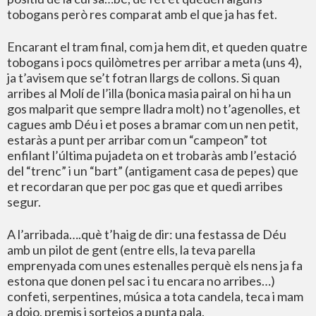
tobogans però res comparat amb el que ja has fet.
Encarant el tram final, com ja hem dit, et queden quatre
tobogans i pocs quilòmetres per arribar a meta (uns 4),
ja t’avisem que se’t fotran llargs de collons. Si quan
arribes al Molí de l’illa (bonica masia pairal on hi ha un
gos malparit que sempre lladra molt) no t’agenolles, et
cagues amb Déu i et poses a bramar com un nen petit,
estaràs a punt per arribar com un “campeon” tot
enfilant l’última pujadeta on et trobaràs amb l’estació
del “trenc” i un “bart” (antigament casa de pepes) que
et recordaran que per poc gas que et quedi arribes
segur.
A l’arribada….què t’haig de dir: una festassa de Déu
amb un pilot de gent (entre ells, la teva parella
emprenyada com unes estenalles perquè els nens ja fa
estona que donen pel sac i tu encara no arribes…)
confeti, serpentines, música a tota candela, teca i mam
a dojo, premis i sortejos a punta pala.