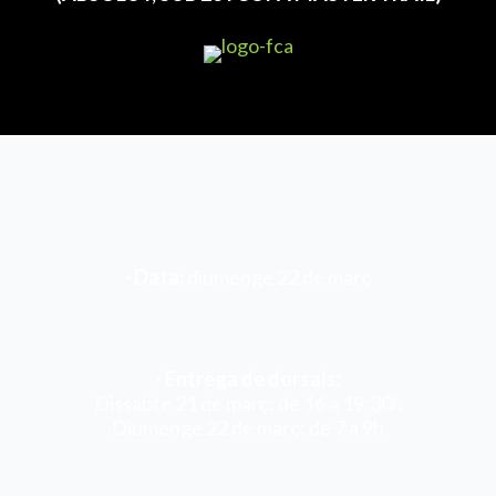
·
Data:
diumenge 22 de març
· Entrega de dorsals:
Dissabte 21 de març: de 16 a 19:30h
Diumenge 22 de març: de 7 a 9h