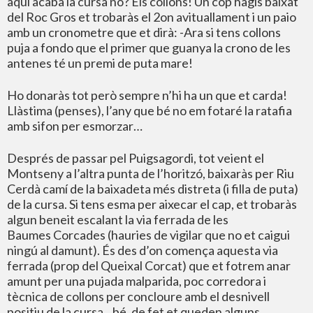
aquí acaba la cursa no? Els collons! Un cop hagis baixat
del Roc Gros et trobaràs el 2on avituallament i un paio
amb un cronometre que et dirà: -Ara si tens collons
puja a fondo que el primer que guanya la crono de les
antenes té un premi de puta mare!
Ho donaràs tot però sempre n’hi ha un que et carda!
Llàstima (penses), l’any que bé no em fotaré la ratafia
amb sifon per esmorzar…
Després de passar pel Puigsagordi, tot veient el
Montseny a l’altra punta de l’horitzó, baixaràs per Riu
Cerdà camí de la baixadeta més distreta (i filla de puta)
de la cursa. Si tens esma per aixecar el cap, et trobaràs
algun beneit escalant la via ferrada de les
Baumes Corcades (hauries de vigilar que no et caigui
ningú al damunt). És des d’on comença aquesta via
ferrada (prop del Queixal Corcat) que et fotrem anar
amunt per una pujada malparida, poc corredora i
tècnica de collons per concloure amb el desnivell
positiu de la cursa…bé, de fet et queden alguns