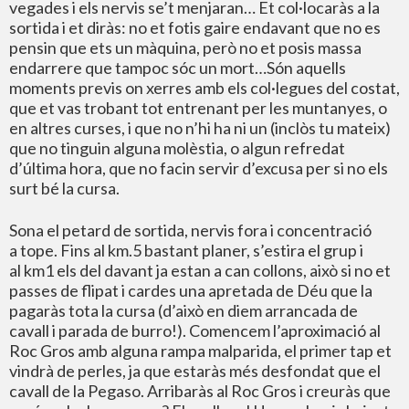
vegades i els nervis se’t menjaran… Et col·locaràs a la
sortida i et diràs: no et fotis gaire endavant que no es
pensin que ets un màquina, però no et posis massa
endarrere que tampoc sóc un mort…Són aquells
moments previs on xerres amb els col·legues del costat,
que et vas trobant tot entrenant per les muntanyes, o
en altres curses, i que no n’hi ha ni un (inclòs tu mateix)
que no tinguin alguna molèstia, o algun refredat
d’última hora, que no facin servir d’excusa per si no els
surt bé la cursa.
Sona el petard de sortida, nervis fora i concentració
a tope. Fins al km.5 bastant planer, s’estira el grup i
al km1 els del davant ja estan a can collons, això si no et
passes de flipat i cardes una apretada de Déu que la
pagaràs tota la cursa (d’això en diem arrancada de
cavall i parada de burro!). Comencem l’aproximació al
Roc Gros amb alguna rampa malparida, el primer tap et
vindrà de perles, ja que estaràs més desfondat que el
cavall de la Pegaso. Arribaràs al Roc Gros i creuràs que