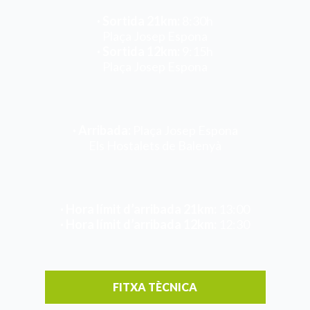
· Sortida 21km:
8:30h
Plaça Josep Espona
· Sortida 12km:
9:15h
Plaça Josep Espona
· Arribada:
Plaça Josep Espona
Els Hostalets de Balenyà
· Hora límit d’arribada 21km:
13:00
· Hora límit d’arribada 12km:
12:30
FITXA TÈCNICA