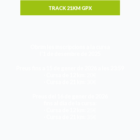
TRACK 21KM GPX
Obrim les inscripcions a la cursa
l’1 de desembre de 2025
Preus fins a 15 de gener de 2026 a les 23:59
· Cursa de 12 km:
20€
· Cursa de 21 km:
30€
Preus del 16 de gener de 2026
fins al dia de la cursa:
· Cursa de 12 km:
25€
· Cursa de 21 km:
35€