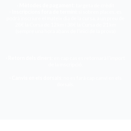
·
Mètodes de pagament:
targeta de crèdit
· Inscripcions fora de termini:
si sobren places, es
podrà inscriure el mateix dia de la cursa, a un preu de
28€ la Cursa de 12 km i 38€ la Cursa de 21 km
(sempre una hora abans de l’inici de la prova)
· Retorn dels diners:
en cap cas es retornarà l’import
de la inscripció.
· Canvis en els dorsals:
no es farà cap canvi en els
dorsals.