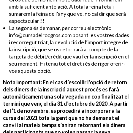
amb la suficient antelació. A tota la feina feta i
sumarem la feina de l’any que ve, no cal dir que serà
espectacular!!!
La segona és demanar, per correu electrònic
info@cursadelrocgros.com posant les vostres dades
i recorregut triat, la devolució de l’import íntegre de
la inscripció, que se us retornarà al compte de la
targeta de dèbit/crèdit que vau fer la inscripció en el
seu moment. Hi teniu tot el dret i és de rigor oferir-
vos aquesta opció.
Nota important: En el cas d’escollir l’opció de retorn
dels diners de la inscripció aquest procés es farà
automàticament una sola vegada un cop finalitzat el
termini que venç el dia 31 d’octubre de 2020. A partir
de l’1 de novembre, es procedirà a incorporar a la
cursa del 2021 tota la gent que no ha demanat el
canvi i al mateix temps s’aniran retornant els diners
dels participants que no volen passar la seva