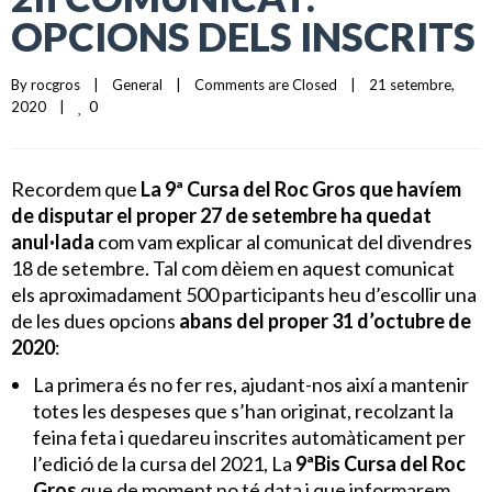
OPCIONS DELS INSCRITS
By 
rocgros
|
General
|
Comments are Closed
|
21 setembre, 
0
2020    
|
Recordem que
La 9ª Cursa del Roc Gros que havíem
de disputar el proper 27 de setembre ha quedat
anul·lada
com vam explicar al comunicat del divendres
18 de setembre. Tal com dèiem en aquest comunicat
els aproximadament 500 participants heu d’escollir una
de les dues opcions
abans del proper 31 d’octubre de
2020
:
La primera és no fer res, ajudant-nos així a mantenir
totes les despeses que s’han originat, recolzant la
feina feta i quedareu inscrites automàticament per
l’edició de la cursa del 2021, La
9ªBis Cursa del Roc
Gros
que de moment no té data i que informarem