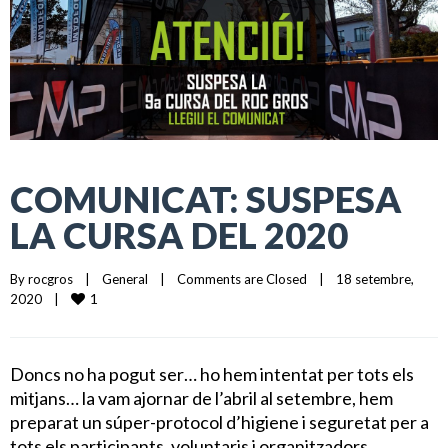
COMUNICAT: SUSPESA
LA CURSA DEL 2020
By 
rocgros
|
General
|
Comments are Closed
|
18 setembre, 
1
2020    
|
Doncs no ha pogut ser… ho hem intentat per tots els
mitjans… la vam ajornar de l’abril al setembre, hem
preparat un súper-protocol d’higiene i seguretat per a
tots els participants, voluntaris i organitzadors,