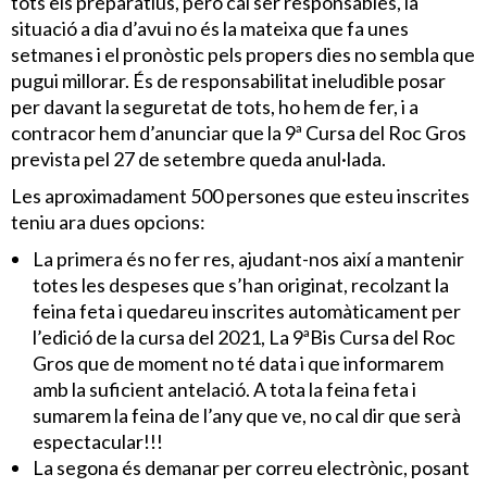
tots els preparatius, però cal ser responsables, la
situació a dia d’avui no és la mateixa que fa unes
setmanes i el pronòstic pels propers dies no sembla que
pugui millorar. És de responsabilitat ineludible posar
per davant la seguretat de tots, ho hem de fer, i a
contracor hem d’anunciar que la 9ª Cursa del Roc Gros
prevista pel 27 de setembre queda anul·lada.
Les aproximadament 500 persones que esteu inscrites
teniu ara dues opcions:
La primera és no fer res, ajudant-nos així a mantenir
totes les despeses que s’han originat, recolzant la
feina feta i quedareu inscrites automàticament per
l’edició de la cursa del 2021, La 9ªBis Cursa del Roc
Gros que de moment no té data i que informarem
amb la suficient antelació. A tota la feina feta i
sumarem la feina de l’any que ve, no cal dir que serà
espectacular!!!
La segona és demanar per correu electrònic, posant