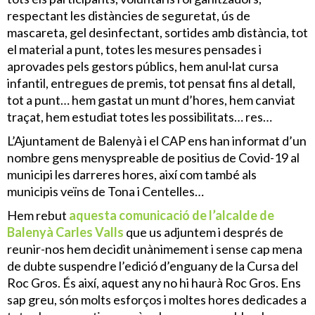
respectant les distàncies de seguretat, ús de
mascareta, gel desinfectant, sortides amb distància, tot
el material a punt, totes les mesures pensades i
aprovades pels gestors públics, hem anul·lat cursa
infantil, entregues de premis, tot pensat fins al detall,
tot a punt… hem gastat un munt d’hores, hem canviat
traçat, hem estudiat totes les possibilitats… res…
L’Ajuntament de Balenyà i el CAP ens han informat d’un
nombre gens menyspreable de positius de Covid-19 al
municipi les darreres hores, així com també als
municipis veïns de Tona i Centelles…
Hem rebut
aquesta comunicació de l’alcalde de
Balenyà Carles Valls
que us adjuntem i després de
reunir-nos hem decidit unànimement i sense cap mena
de dubte suspendre l’edició d’enguany de la Cursa del
Roc Gros. És així, aquest any no hi haurà Roc Gros. Ens
sap greu, són molts esforços i moltes hores dedicades a