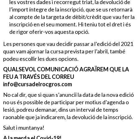
les vostres dades i recorregut triat, la devolució de
l’import íntegre de la inscripció, que se us retornarà
al compte de la targeta de dèbit/crèdit que vau fer la
inscripció en el seu moment. Hi teniu tot el dret i és
de rigor oferir-vos aquesta opció.
Les persones que vau decidir passar a l’edició del 2021
quan vam ajornar la cursa prevista per l’abril, també
podeu escollir les dues opcions.
QUALSEVOL COMUNICACIÓ AGRAÏREM QUE LA
FEU A TRAVÉS DEL CORREU
info@cursadelrocgros.com
No cal dir, que si quan s’anunciï la data de la nova edició
no us és possible de participar per motius d’agenda o
lesió, podreu demanar, dins un interval de temps
raonable que ja indicarem, la devolució de la inscripció.
Salut i muntanya!
A la merda el Covid-19!