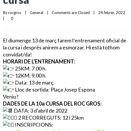
By 
rocgros
|
General
|
Comments are Closed
|
24 febrer, 2022    
0
|
El diumenge 13 de març farem l’entrenament oficial de
la cursa i després anirem a esmorzar. Hi està tothom
convidat/da!
HORARI DE L’ENTRENAMENT:
25KM: 7.00 h.
12KM: 9.00 h.
Data: 13 de març.
Lloc de sortida: Plaça Josep Espona
Veniu?
DADES DE LA 10a CURSA DEL ROC GROS:
DATA: 3 d’abril de 2022
2 RECORREGUTS: 12 i 25km
INSCRIPCIONS: