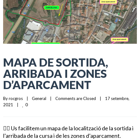
MAPA DE SORTIDA,
ARRIBADA I ZONES
D’APARCAMENT
By 
rocgros
|
General
|
Comments are Closed
|
17 setembre, 
0
2021    
|
👉🏻 Us facilitem un mapa de la localització de la sortida i
l’arribada de la cursa i de les zones d’aparcament.