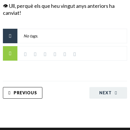
👁️ Ull, perquè els que heu vingut anys anteriors ha
canviat!
No tags.
PREVIOUS
NEXT