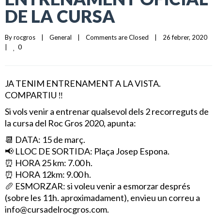
DE LA CURSA
By 
rocgros
|
General
|
Comments are Closed
|
26 febrer, 2020    
0
|
JA TENIM ENTRENAMENT A LA VISTA.
COMPARTIU
‼
Si vols venir a entrenar qualsevol dels 2 recorreguts de
la cursa del Roc Gros 2020, apunta:
📆
DATA: 15 de març.
📢
LLOC DE SORTIDA: Plaça Josep Espona.
⏰
HORA 25 km: 7.00 h.
⏰
HORA 12km: 9.00 h.
🥖
ESMORZAR: si voleu venir a esmorzar després
(sobre les 11h. aproximadament), envieu un correu a
info@cursadelrocgros.com.