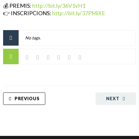
💰
PREMIS:
http://bit.ly/36V1vH1
👉
INSCRIPCIONS:
http://bit.ly/37PMiXE
No tags.
PREVIOUS
NEXT