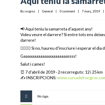
Aquí teniu la samarre
By 
rocgros
|
General
|
0 comment
|
7 març, 2019    
|
📢
Aquí teniu la samarreta d’aquest any!
Voleu veure el darrere? Si entre tots ens deixe
darrere!
🤷‍♀️
🤷‍♂️
Si no, haureu d’inscriure i esperar el dia d
Gaaaaaaaaaaaaaaaaaaaaassss!
Salut i cames!
⏰
7 d’abril de 2019 · 2 recorreguts: 12 i 25 km
✍️
INSCRIPCIONS:
www.cursadelrocgros.co
No tags.