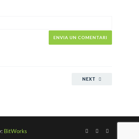
NEXT
y:
BitWorks