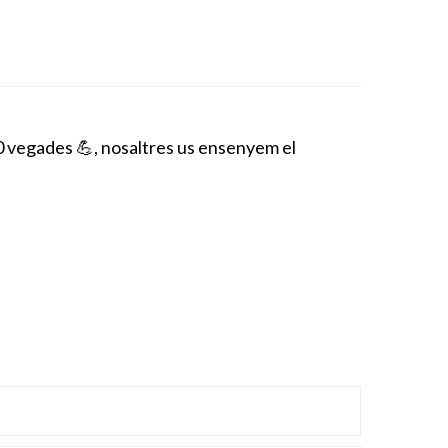
00 vegades
💪
, nosaltres us ensenyem el