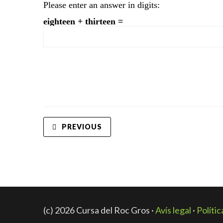
Please enter an answer in digits:
eighteen + thirteen =
PREVIOUS
(c) 2026 Cursa del Roc Gros ·
Avís legal
·
Políti