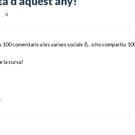
ta d’aquest any!
0
u 100 comentaris a les xarxes socials
💪
, o ho compartiu 1
e la cursa!
m