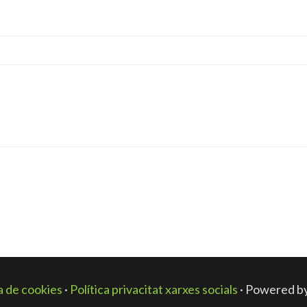
ca de cookies
·
Política privacitat xarxes socials
· Powered b