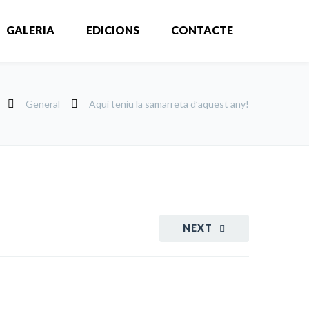
GALERIA
EDICIONS
CONTACTE
General
Aquí teniu la samarreta d’aquest any!
NEXT