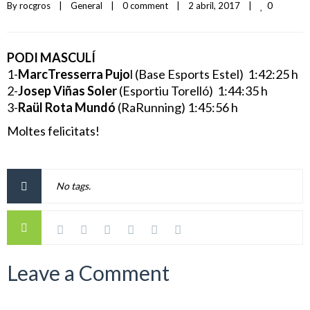
0
By 
rocgros
|
General
|
0 comment
|
2 abril, 2017    
|
PODI MASCULÍ
1-
MarcTresserra Pujo
l (Base Esports Estel) 1:42:25 h
2-
Josep Viñas Soler
(Esportiu Torelló) 1:44:35 h
3-
Raül Rota Mundó
(RaRunning) 1:45:56 h
Moltes felicitats!
No tags.
Leave a Comment