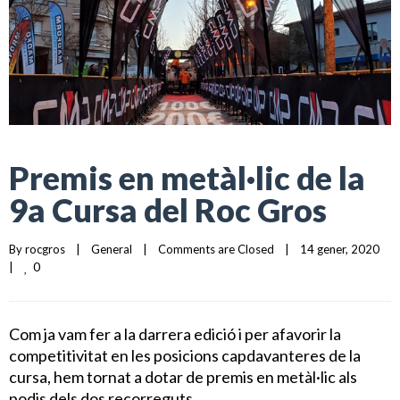
Premis en metàl·lic de la
9a Cursa del Roc Gros
By 
rocgros
|
General
|
Comments are Closed
|
14 gener, 2020    
0
|
Com ja vam fer a la darrera edició i per afavorir la
competitivitat en les posicions capdavanteres de la
cursa, hem tornat a dotar de premis en metàl·lic als
podis dels dos recorreguts.