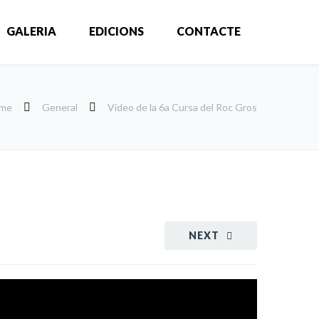
GALERIA
EDICIONS
CONTACTE
me
General
Vídeo de la 6a Cursa del Roc Gros
NEXT