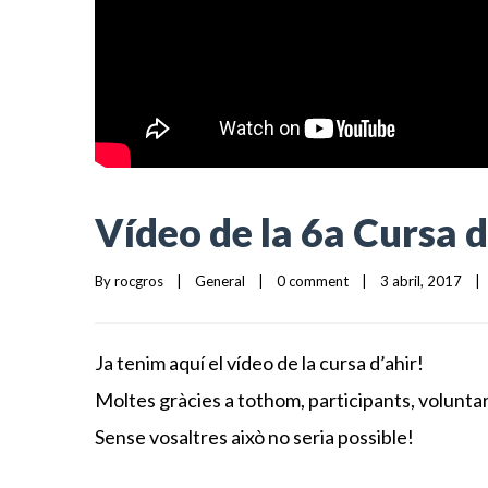
Vídeo de la 6a Cursa 
By 
rocgros
|
General
|
0 comment
|
3 abril, 2017    
|
Ja tenim aquí el vídeo de la cursa d’ahir!
Moltes gràcies a tothom, participants, volunta
Sense vosaltres això no seria possible!