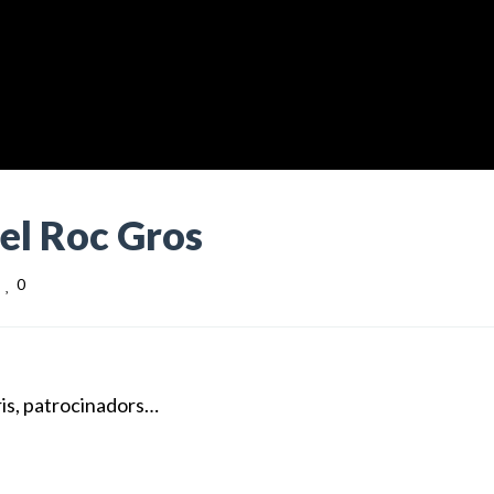
del Roc Gros
0
ris, patrocinadors…